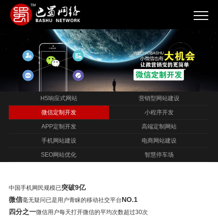
H5响应式网站
营销型网站建设
微信定制开发
小程序开发
APP定制开发
高端定制网站
手机网站建设
电商网站建设
SEO网站优化
智慧停车场
突破9亿
中国手机网民规模已
微信
NO.1
毫无疑问已是用户青睐的移动社交平台
四分之一
微信用户每天打开微信的平均次数超过30次